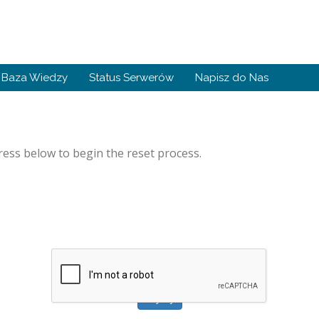
Baza Wiedzy
Status Serwerów
Napisz do Nas
ess below to begin the reset process.
Wyślij