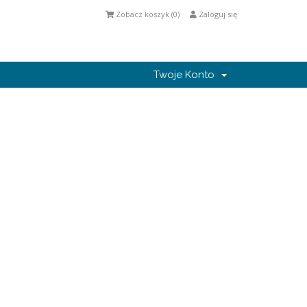
Zobacz koszyk (
0
)
Zaloguj się
Twoje Konto